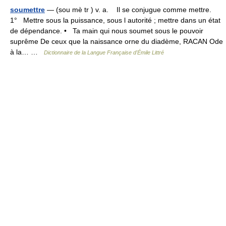
soumettre
— (sou mè tr ) v. a. Il se conjugue comme mettre.
1° Mettre sous la puissance, sous l autorité ; mettre dans un état
de dépendance. • Ta main qui nous soumet sous le pouvoir
suprême De ceux que la naissance orne du diadème, RACAN Ode
à la… …
Dictionnaire de la Langue Française d'Émile Littré