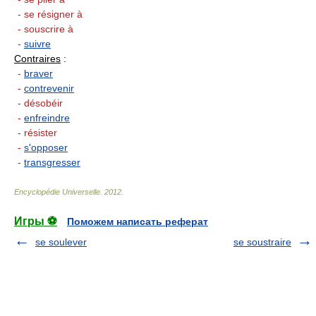
- se résigner à
- souscrire à
-
suivre
Contraires
:
-
braver
-
contrevenir
- désobéir
-
enfreindre
- résister
-
s'opposer
-
transgresser
Encyclopédie Universelle
.
2012
.
Игры ⚽
Поможем написать реферат
se soulever
se soustraire