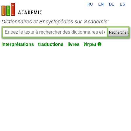
RU
EN
DE
ES
fr-academic.com
Dictionnaires et Encyclopédies sur 'Academic'
Recherche!
interprétations
traductions
livres
Игры ⚽