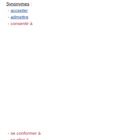
Synonymes
:
-
accepter
-
admettre
- consentir à
- se conformer à
- se plier à