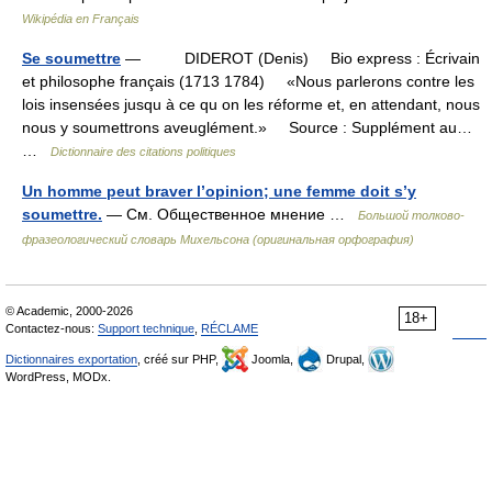
Wikipédia en Français
Se soumettre
— DIDEROT (Denis) Bio express : Écrivain
et philosophe français (1713 1784) «Nous parlerons contre les
lois insensées jusqu à ce qu on les réforme et, en attendant, nous
nous y soumettrons aveuglément.» Source : Supplément au…
…
Dictionnaire des citations politiques
Un homme peut braver l’opinion; une femme doit s’y
soumettre.
— См. Общественное мнение …
Большой толково-
фразеологический словарь Михельсона (оригинальная орфография)
© Academic, 2000-2026
18+
Contactez-nous:
Support technique
,
RÉCLAME
Dictionnaires exportation
, créé sur PHP,
Joomla,
Drupal,
WordPress, MODx.