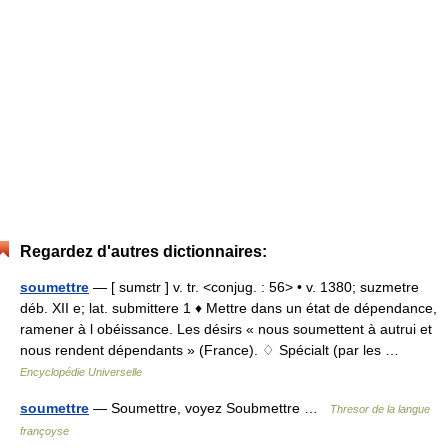
Regardez d'autres dictionnaires:
soumettre
— [ sumɛtr ] v. tr. <conjug. : 56> • v. 1380; suzmetre
déb. XII e; lat. submittere 1 ♦ Mettre dans un état de dépendance,
ramener à l obéissance. Les désirs « nous soumettent à autrui et
nous rendent dépendants » (France). ♢ Spécialt (par les …
Encyclopédie Universelle
soumettre
— Soumettre, voyez Soubmettre …
Thresor de la langue
françoyse