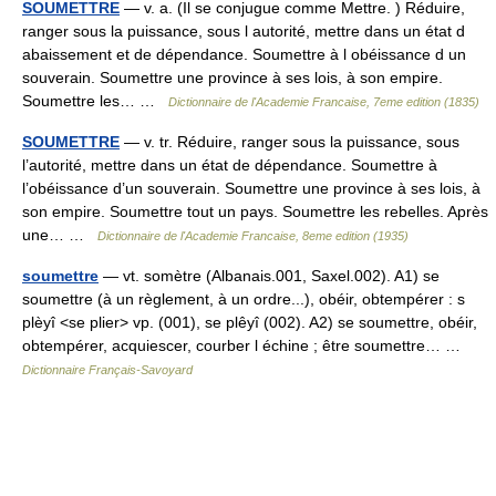
SOUMETTRE
— v. a. (Il se conjugue comme Mettre. ) Réduire,
ranger sous la puissance, sous l autorité, mettre dans un état d
abaissement et de dépendance. Soumettre à l obéissance d un
souverain. Soumettre une province à ses lois, à son empire.
Soumettre les… …
Dictionnaire de l'Academie Francaise, 7eme edition (1835)
SOUMETTRE
— v. tr. Réduire, ranger sous la puissance, sous
l’autorité, mettre dans un état de dépendance. Soumettre à
l’obéissance d’un souverain. Soumettre une province à ses lois, à
son empire. Soumettre tout un pays. Soumettre les rebelles. Après
une… …
Dictionnaire de l'Academie Francaise, 8eme edition (1935)
soumettre
— vt. somètre (Albanais.001, Saxel.002). A1) se
soumettre (à un règlement, à un ordre...), obéir, obtempérer : s
plèyî <se plier> vp. (001), se plêyî (002). A2) se soumettre, obéir,
obtempérer, acquiescer, courber l échine ; être soumettre… …
Dictionnaire Français-Savoyard